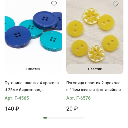
Пластик
Пластик
Пуговица пластик 4 прокола
Пуговица пластик 2 прокола
d-25мм бирюзовая,
d-11мм желтая фантазийная
васильковая Max Mara
Арт. F-4565
Арт. F-6576
140 ₽
20 ₽