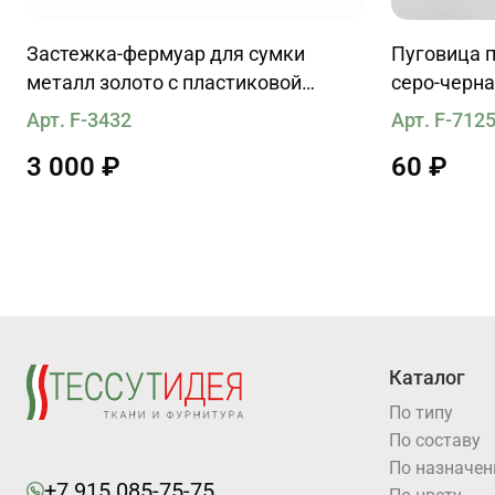
Застежка-фермуар для сумки
Пуговица п
металл золото с пластиковой
серо-черн
вставкой 25см
Арт. F-3432
Арт. F-712
3 000 ₽
60 ₽
Каталог
По типу
По составу
По назначе
+7 915 085-75-75