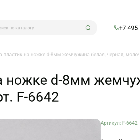
+7 495
а пластик на ножке d-8мм жемчужина белая, черная, молоч
а ножке d-8мм жемчу
т. F-6642
Артикул: F-6642