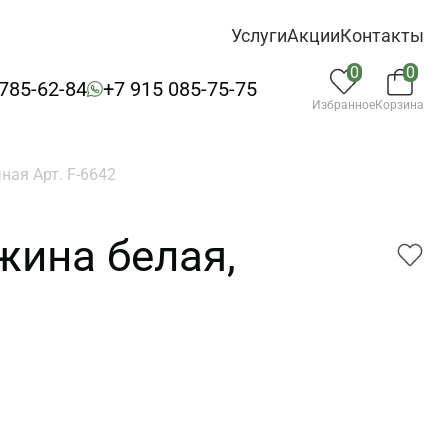
Услуги
Акции
Контакты
0
0
 785-62-84
+7 915 085-75-75
Избранное
Корзина
ная Арт. F-6642
жина белая,