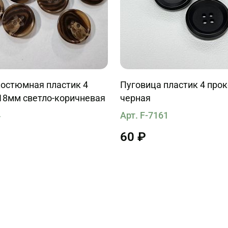
костюмная пластик 4
Пуговица пластик 4 про
-18мм светло-коричневая
черная
4
Арт. F-7161
60 ₽