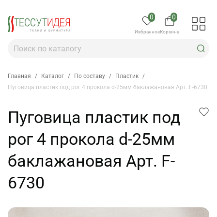
0
0
Избранное
Корзина
Главная
/
Каталог
/
По составу
/
Пластик
/
Пуговица пластик под рог 4 прокола d-25мм баклажановая Арт. F-6730
Пуговица пластик под
рог 4 прокола d-25мм
баклажановая Арт. F-
6730