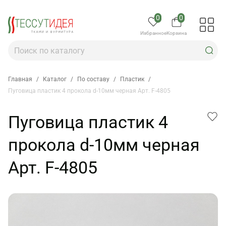
0
0
Избранное
Корзина
Главная
/
Каталог
/
По составу
/
Пластик
/
Пуговица пластик 4 прокола d-10мм черная Арт. F-4805
Пуговица пластик 4
прокола d-10мм черная
Арт. F-4805