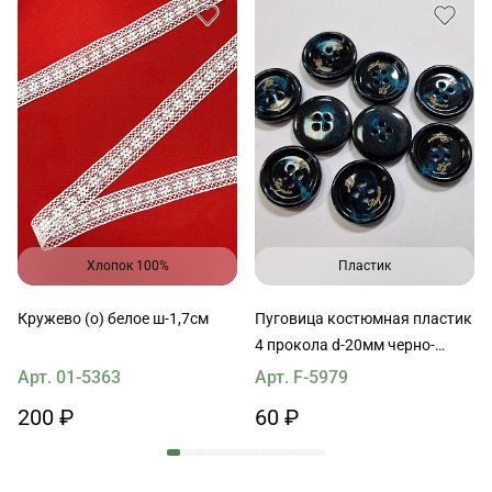
Хлопок 100%
Пластик
Кружево (о) белое ш-1,7см
Пуговица костюмная пластик
4 прокола d-20мм черно-
голубая с надписью
Арт. 01-5363
Арт. F-5979
200 ₽
60 ₽