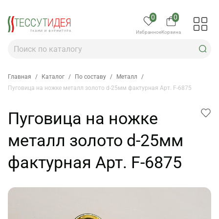
0
0
Избранное
Корзина
Главная
/
Каталог
/
По составу
/
Металл
/
Пуговица на ножке металл золото d-25мм фактурная Арт. F-6875
Пуговица на ножке
металл золото d-25мм
фактурная Арт. F-6875