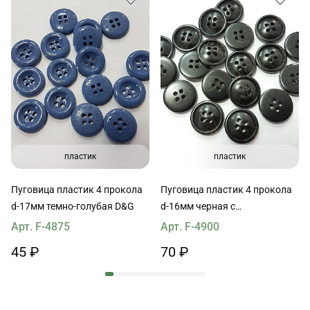
пластик
пластик
Пуговица пластик 4 прокола
Пуговица пластик 4 прокола
d-17мм темно-голубая D&G
d-16мм черная с
коричневыми прожилками
Арт. F-4875
Арт. F-4900
45 ₽
70 ₽