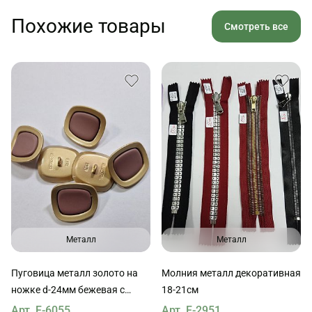
Похожие товары
Смотреть все
Металл
Металл
Пуговица металл золото на
Молния металл декоративная
ножке d-24мм бежевая с
18-21см
антико вставкой
Арт. F-6055
Арт. F-2951