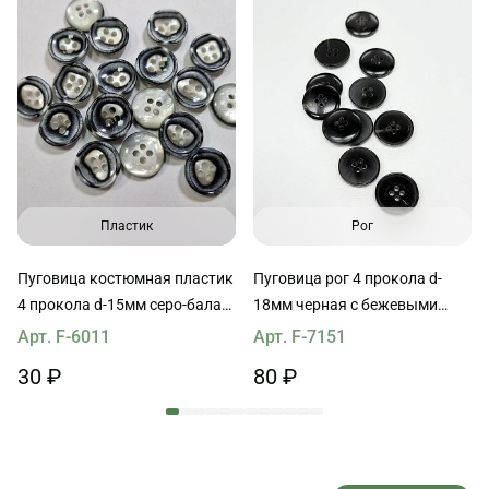
Пластик
Рог
Пуговица костюмная пластик
Пуговица рог 4 прокола d-
4 прокола d-15мм серо-балая
18мм черная с бежевыми
перламутровая
вкраплениями
Арт. F-6011
Арт. F-7151
30 ₽
80 ₽