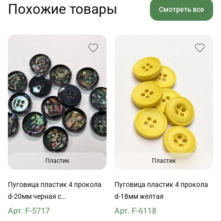
Похожие товары
Смотреть все
Пластик
Пластик
Пуговица пластик 4 прокола
Пуговица пластик 4 прокола
d-20мм черная с
d-18мм желтая
акварельным рисунком
Арт. F-5717
Арт. F-6118