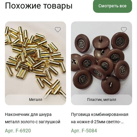
Похожие товары
Смотреть все
Металл
Пластик, металл
Наконечник для шнура
Пуговица комбинированная
металл золото с заглушкой
на ножке d-25мм светло-
коричневая с серебрянной
Арт. F-6920
Арт. F-5084
вставкой