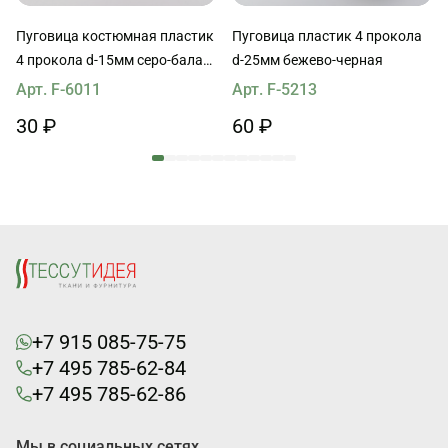
Пуговица костюмная пластик
Пуговица пластик 4 прокола
4 прокола d-15мм серо-балая
d-25мм бежево-черная
перламутровая
Арт. F-6011
Арт. F-5213
30 ₽
60 ₽
+7 915 085-75-75
+7 495 785-62-84
+7 495 785-62-86
Мы в социальных сетях