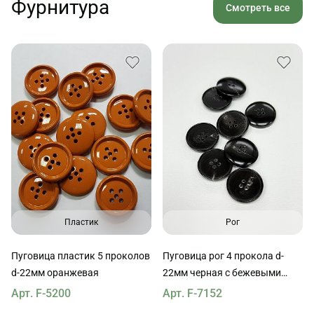
Фурнитура
Смотреть все
Пластик
Рог
Пуговица пластик 5 проколов
Пуговица рог 4 прокола d-
d-22мм оранжевая
22мм черная с бежевыми
вкраплениями
Арт. F-5200
Арт. F-7152