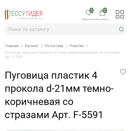
0
0
Избранное
Корзина
Главная
/
Каталог
/
По составу
/
Пластик
/
Пуговица пластик 4 прокола d-21мм темно-коричневая со стразами
Арт. F-5591
Пуговица пластик 4
прокола d-21мм темно-
коричневая со
стразами Арт. F-5591