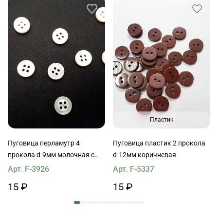
Пластик
Пуговица перламутр 4
Пуговица пластик 2 прокола
прокола d-9мм молочная с
d-12мм коричневая
ободком
Арт. F-3926
Арт. F-5337
15 ₽
15 ₽