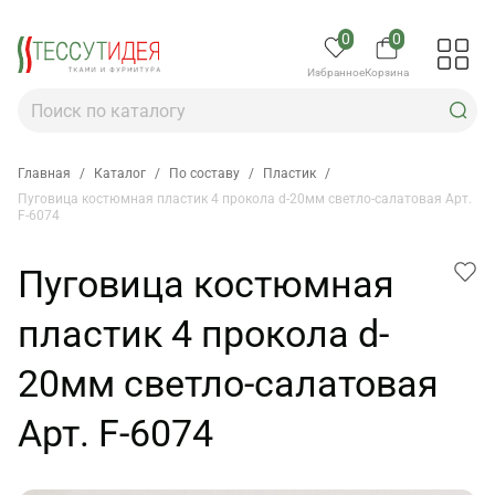
0
0
Избранное
Корзина
Главная
/
Каталог
/
По составу
/
Пластик
/
Пуговица костюмная пластик 4 прокола d-20мм светло-салатовая Арт.
F-6074
Пуговица костюмная
пластик 4 прокола d-
20мм светло-салатовая
Арт. F-6074