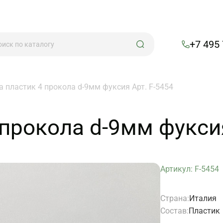
+7 495
а пластик 4 прокола d-9мм фуксия Арт. F-5454
прокола d-9мм фуксия
Артикул: F-5454
Страна:
Италия
Состав:
Пластик