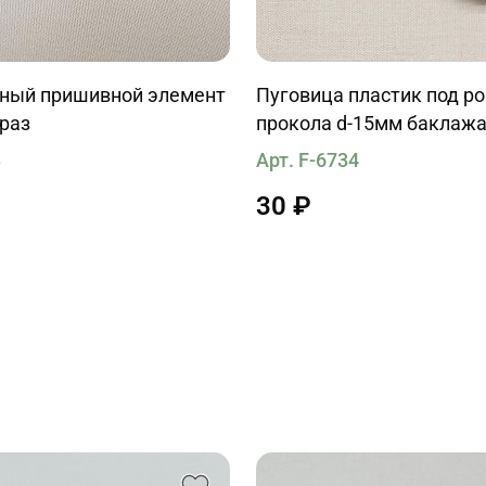
ный пришивной элемент
Пуговица пластик под ро
траз
прокола d-15мм баклаж
3
Арт. F-6734
30 ₽