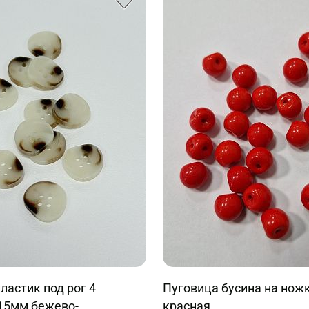
ластик под рог 4
Пуговица бусина на нож
-15мм бежево-
красная