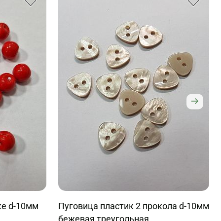
ке d-10мм
Пуговица пластик 2 прокола d-10мм
бежевая треугольная