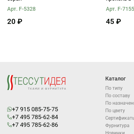
коричнева
Арт. F-5328
Арт. F-715
20 ₽
45 ₽
Каталог
По типу
По составу
По назначе
+7 915 085-75-75
По цвету
+7 495 785-62-84
Cертификат
+7 495 785-62-86
Фурнитура
Новинки