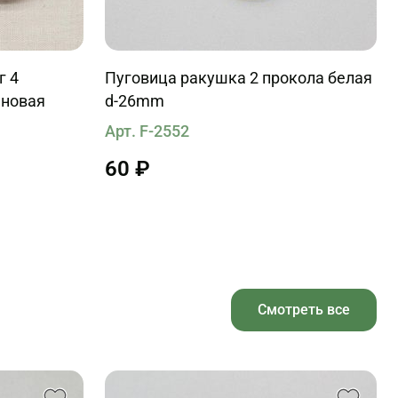
г 4
Пуговица ракушка 2 прокола белая
ановая
d-26mm
Арт. F-2552
60 ₽
Смотреть все