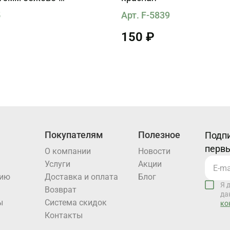
я
5
Арт. F-5839
150 ₽
Покупателям
Полезное
Подпи
первы
О компании
Новости
Услуги
Акции
нию
Доставка и оплата
Блог
Я 
Возврат
да
ы
Система скидок
ко
Контакты