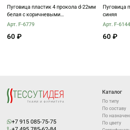
Пуговица пластик 4 прокола d-22мм
Пуговица п
белая с коричневыми
синяя
вкраплениями
Арт. F-6779
Арт. F-614
60 ₽
60 ₽
Каталог
По типу
По составу
По назначе
+7 915 085-75-75
По цвету
+7 495 785-62-84