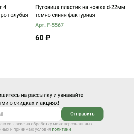
г 4
Пуговица пластик на ножке d-22мм
еро-голубая
темно-синяя фактурная
Арт. F-5567
60 ₽
шитесь на рассылку и узнавайте
ми о скидках и акциях!
Отправить
даю согласие на обработку моих персональных
нных и принимаю условия
политики