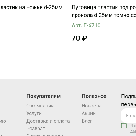
ластик на ножке d-25мм
Пуговица пластик под ро
прокола d-25мм темно-с
4
Арт. F-6710
70 ₽
Покупателям
Полезное
Подпи
первы
О компании
Новости
Услуги
Акции
нию
Доставка и оплата
Блог
Я 
Возврат
да