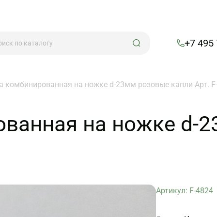
+7 495
а комбинированная на ножке d-23мм розовые капли Арт. F
ованная на ножке d-
Артикул: F-4824