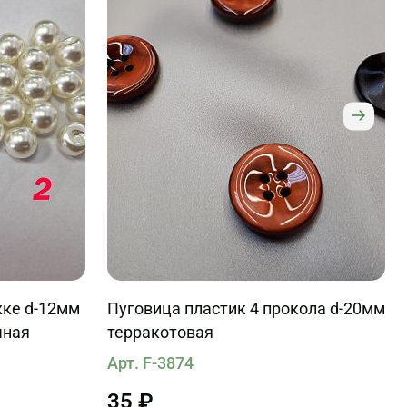
жке d-12мм
Пуговица пластик 4 прокола d-20мм
чная
терракотовая
Арт. F-3874
35 ₽