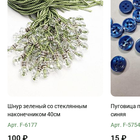
Шнур зеленый со стеклянным
Пуговица п
наконечником 40см
синяя
Арт. F-6177
Арт. F-575
100 ₽
15 ₽