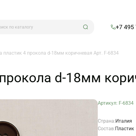
+7 495
а пластик 4 прокола d-18мм коричневая Арт. F-6834
 прокола d-18мм кори
Артикул: F-6834
Страна:
Италия
Состав:
Пластик