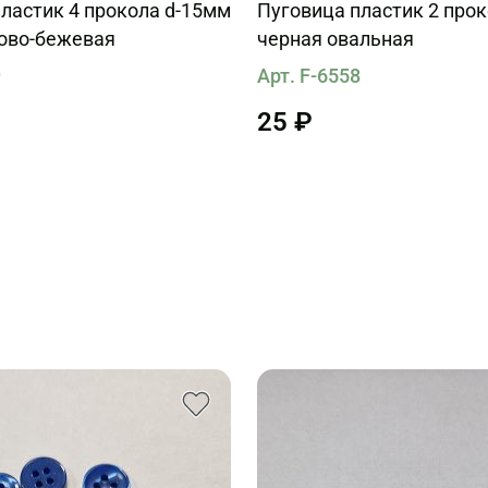
ластик 4 прокола d-15мм
Пуговица пластик 2 про
зово-бежевая
черная овальная
9
Арт. F-6558
25 ₽