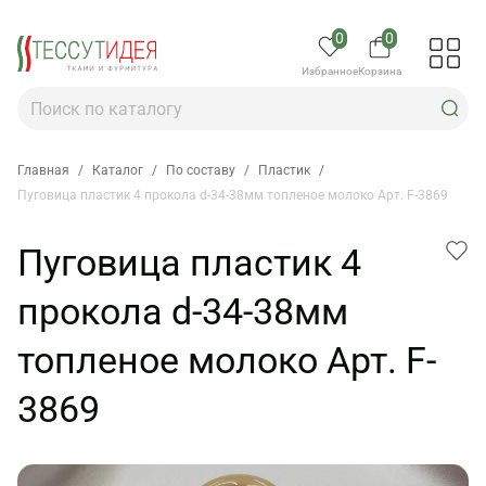
0
0
Избранное
Корзина
Главная
/
Каталог
/
По составу
/
Пластик
/
Пуговица пластик 4 прокола d-34-38мм топленое молоко Арт. F-3869
Пуговица пластик 4
прокола d-34-38мм
топленое молоко Арт. F-
3869