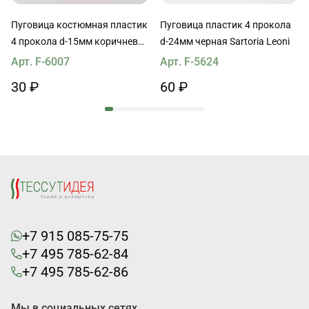
Пуговица костюмная пластик
Пуговица пластик 4 прокола
4 прокола d-15мм коричневая
d-24мм черная Sartoria Leoni
с молочными полосами
Арт. F-6007
Арт. F-5624
30 ₽
60 ₽
+7 915 085-75-75
+7 495 785-62-84
+7 495 785-62-86
Мы в социальных сетях