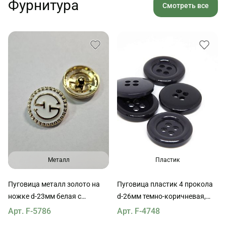
Фурнитура
Смотреть все
Металл
Пластик
Пуговица металл золото на
Пуговица пластик 4 прокола
ножке d-23мм белая с
d-26мм темно-коричневая,
логотипом
темно-синяя, коричневая
Арт. F-5786
Арт. F-4748