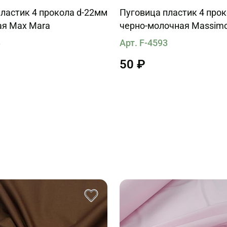
ластик 4 прокола d-22мм
Пуговица пластик 4 про
я Max Mara
черно-молочная Massimo
3
Арт. F-4593
50 ₽