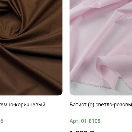
 темно-коричневый
Батист (о) светло-розов
46
Арт. 01-8108