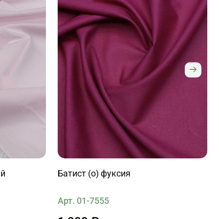
ый
Батист (о) фуксия
Арт. 01-7555