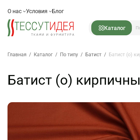
О нас
Условия
Блог
Каталог
Главная
/
Каталог
/
По типу
/
Батист
/
Батист (о) к
Батист (о) кирпичны