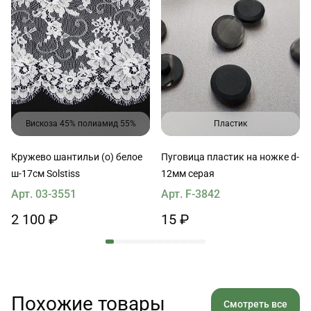
Вискоза 45% полиамид 55%
Пластик
Кружево шантильи (о) белое
Пуговица пластик на ножке d-
ш-17см Solstiss
12мм серая
Арт. 03-3551
Арт. F-3842
2 100 ₽
15 ₽
Похожие товары
Смотреть все