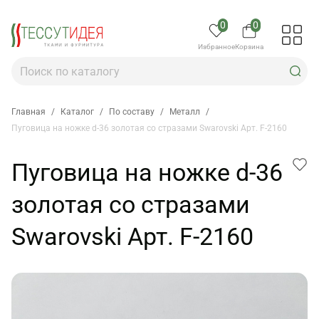
0
0
Избранное
Корзина
Главная
/
Каталог
/
По составу
/
Металл
/
Пуговица на ножке d-36 золотая со стразами Swarovski Арт. F-2160
Пуговица на ножке d-36
золотая со стразами
Swarovski Арт. F-2160