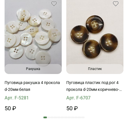
Ракушка
Пластик
Пуговица ракушка 4 прокола
Пуговица пластик под рог 4
d-20мм белая
прокола d-20мм коричнево-
бежевая
Арт. F-5281
Арт. F-6707
50 ₽
50 ₽