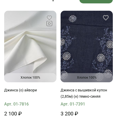
Хлопок 100%
Хлопок 100%
Джинса (о) айвори
Джинса с вышивкой купон
(2,85м) (н) темно-синяя
Арт. 01-7816
Арт. 01-7391
2 100 ₽
3 200 ₽