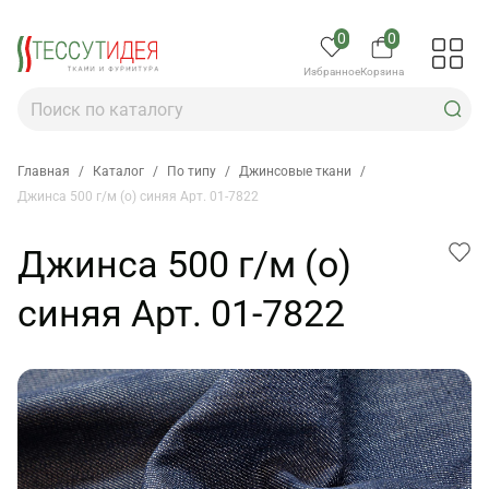
0
0
Избранное
Корзина
Главная
/
Каталог
/
По типу
/
Джинсовые ткани
/
Джинса 500 г/м (о) синяя Арт. 01-7822
Джинса 500 г/м (о)
синяя Арт. 01-7822