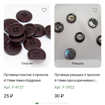
Пластик
Ракушка
Пуговица пластик 4 прокола
Пуговица ракушка 2 прокола
d-19мм темно-бордовая
d-14мм серо-коричневая с
ободком
Арт. F-4727
Арт. F-3922
25 ₽
30 ₽