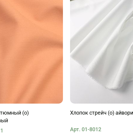
стюмный (о)
Хлопок стрейч (о) айвор
вый
Арт. 01-8012
31