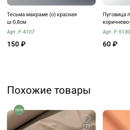
Тесьма макраме (о) красная
Пуговица п
ш-0,8см
коричнево
Арт. F-4107
Арт. F-513
150 ₽
60 ₽
Похожие товары
NEW