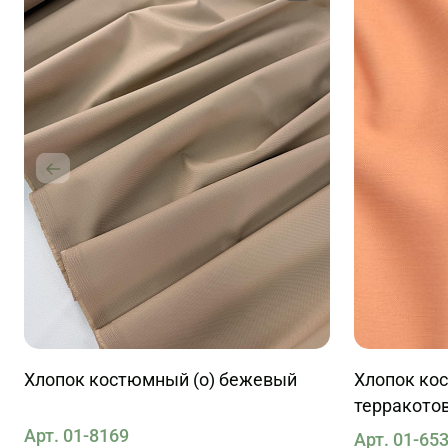
Хлопок костюмный (о) бежевый
Хлопок ко
терракото
Арт. 01-8169
Арт. 01-65