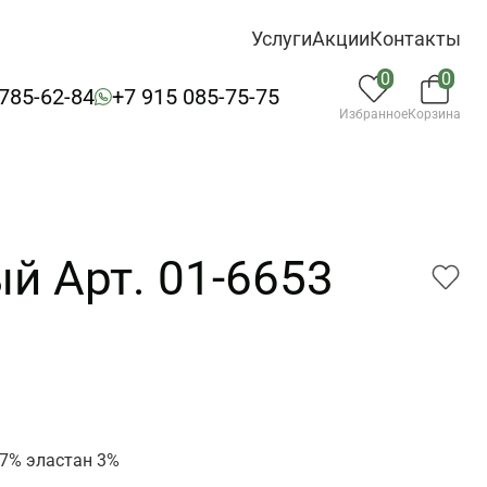
Услуги
Акции
Контакты
0
0
 785-62-84
+7 915 085-75-75
Избранное
Корзина
й Арт. 01-6653
3
7% эластан 3%