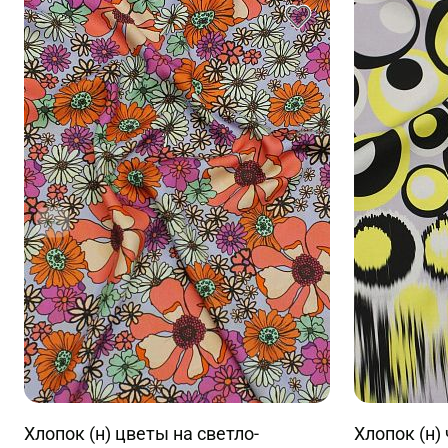
Хлопок (н) цветы на светло-
Хлопок (н)