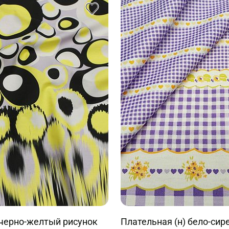
 черно-желтый рисунок
Плательная (н) бело-сир