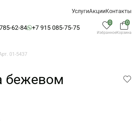
Услуги
Акции
Контакты
0
0
 785-62-84
+7 915 085-75-75
Избранное
Корзина
рт. 01-5437
а бежевом
7