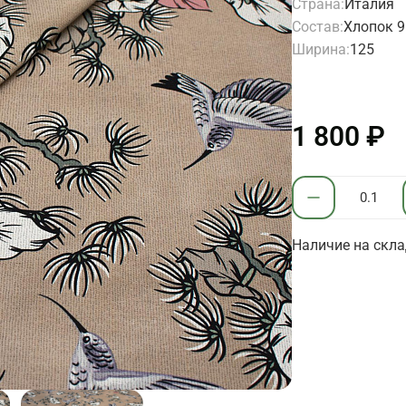
Страна:
Италия
Состав:
Хлопок 9
Ширина:
125
1 800 ₽
Наличие на скла