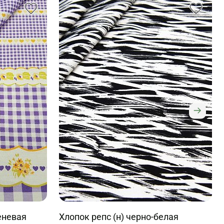
еневая
Хлопок репс (н) черно-белая