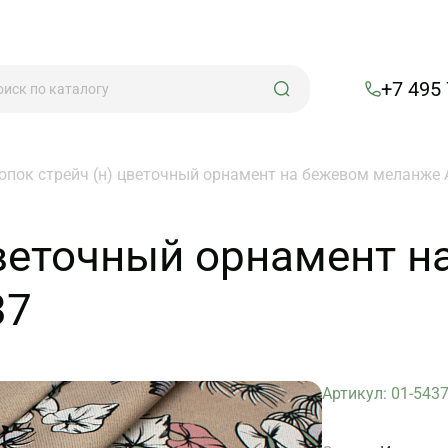
+7 495
опок стрейч (н) цветочный орнамент на бежевом меланже А
цветочный орнамент н
37
Артикул: 01-543