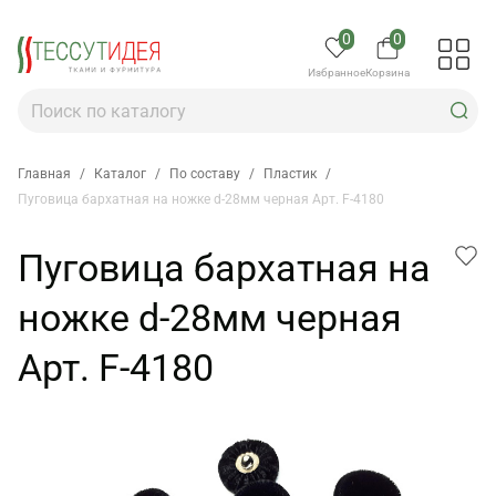
0
0
Избранное
Корзина
Главная
/
Каталог
/
По составу
/
Пластик
/
Пуговица бархатная на ножке d-28мм черная Арт. F-4180
Пуговица бархатная на
ножке d-28мм черная
Арт. F-4180