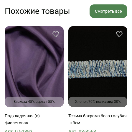
Похожие товары
Смотреть все
Вискоза 45% ацетат 55%
Хлопок 70% полиамид 30%
Подкладочная (о)
Тесьма бахрома бело-голубая
фиолетовая
ш-3см
Арт. 07-1393
Арт. 03-3563