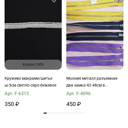
Хлопок 100%
Кружево макраме/шитье
Молния металл разъемная
ш-3см светло-серо-бежевое
два замка 42-48см в
ассортименте
Арт. F-6315
Арт. F-4096
350 ₽
450 ₽