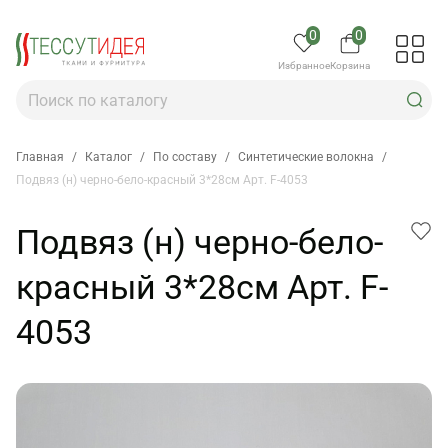
0
0
Избранное
Корзина
Главная
/
Каталог
/
По составу
/
Синтетические волокна
/
Подвяз (н) черно-бело-красный 3*28см Арт. F-4053
Подвяз (н) черно-бело-
красный 3*28см Арт. F-
4053