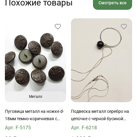
Похожие товары
Смотреть все
Металл
Пуговица металл на ножке d-
Подвеска металл серебро на
18мм темно-коричневая с
цепочке с черной бусиной
геральдикой
50см
Арт. F-5175
Арт. F-6218