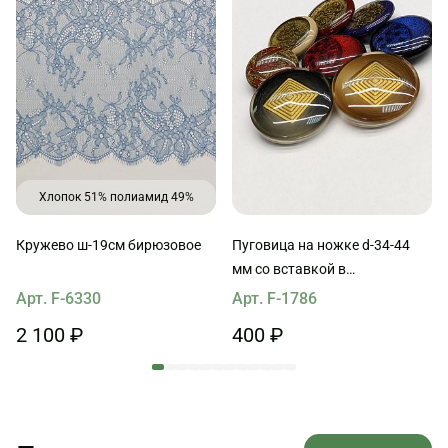
Хлопок 51% полиамид 49%
Кружево ш-19см бирюзовое
Пуговица на ножке d-34-44
мм со вставкой в
ассортименте
Арт. F-6330
Арт. F-1786
2 100 ₽
400 ₽