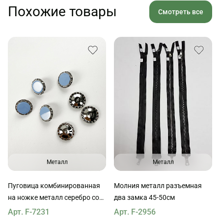
Похожие товары
Смотреть все
Металл
Металл
Пуговица комбинированная
Молния металл разъемная
на ножке металл серебро со
два замка 45-50см
стразами и голубой вставкой
Арт. F-7231
Арт. F-2956