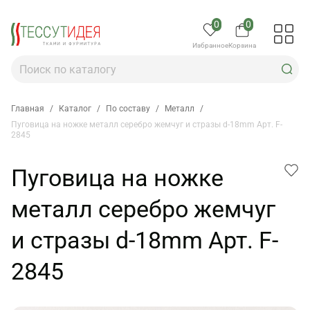
0
0
Избранное
Корзина
Главная
/
Каталог
/
По составу
/
Металл
/
Пуговица на ножке металл серебро жемчуг и стразы d-18mm Арт. F-
2845
Пуговица на ножке
металл серебро жемчуг
и стразы d-18mm Арт. F-
2845