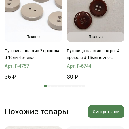
Пластик
Пластик
Пуговица пластик 2 прокола
Пуговица пластик под рог 4
d-19мм бежевая
прокола d-15мм темно-
бордовая
Арт. F-4757
Арт. F-6744
35 ₽
30 ₽
Похожие товары
Смотреть все