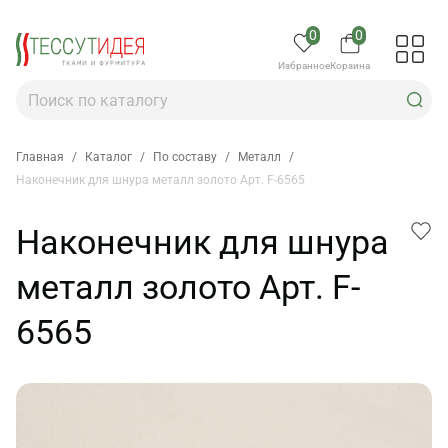
0
0
Избранное
Корзина
Главная
/
Каталог
/
По составу
/
Металл
/
Наконечник для шнура металл золото Арт. F-6565
Наконечник для шнура
металл золото Арт. F-
6565