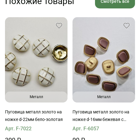
Похожие товары
Смотреть все
Металл
Металл
Пуговица металл золото на
Пуговица металл золото на
ножке d-22мм бело-золотая
ножке d-16мм бежевая с
антико вставкой
Арт. F-7022
Арт. F-6057