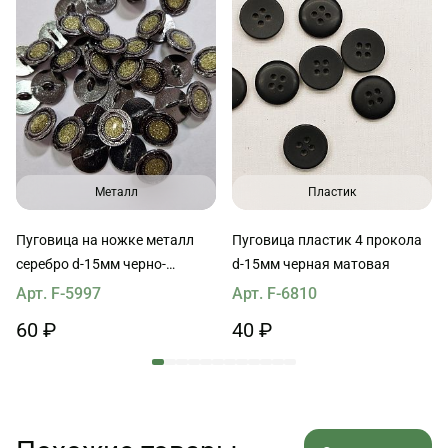
Металл
Пластик
Пуговица на ножке металл
Пуговица пластик 4 прокола
серебро d-15мм черно-
d-15мм черная матовая
серебряная с желтой
Арт. F-5997
Арт. F-6810
вставкой
60 ₽
40 ₽