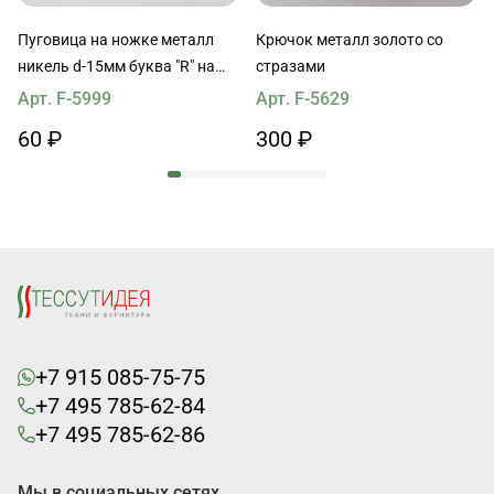
Пуговица на ножке металл
Крючок металл золото со
никель d-15мм буква "R" на
стразами
черном
Арт. F-5999
Арт. F-5629
60 ₽
300 ₽
+7 915 085-75-75
+7 495 785-62-84
+7 495 785-62-86
Мы в социальных сетях