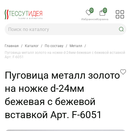
0
0
Избранное
Корзина
Главная
/
Каталог
/
По составу
/
Металл
/
Пуговица металл золото на ножке d-24мм бежевая с бежевой вставкой
Арт. F-6051
Пуговица металл золото
на ножке d-24мм
бежевая с бежевой
вставкой Арт. F-6051