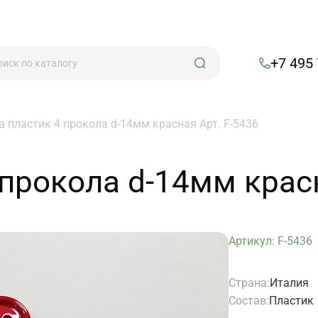
+7 495
а пластик 4 прокола d-14мм красная Арт. F-5436
прокола d-14мм красн
Артикул: F-5436
Страна:
Италия
Состав:
Пластик