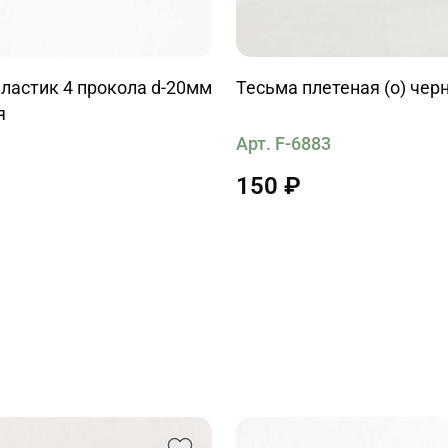
ластик 4 прокола d-20мм
Тесьма плетеная (о) чер
я
Арт. F-6883
1
150 ₽