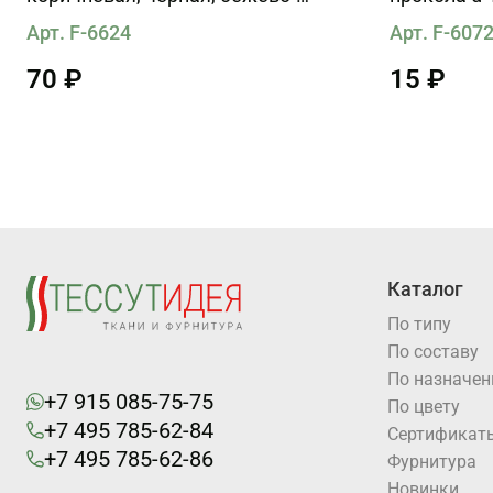
коричневая
Арт. F-6624
Арт. F-607
70 ₽
15 ₽
Каталог
По типу
По составу
По назначе
+7 915 085-75-75
По цвету
+7 495 785-62-84
Cертификат
+7 495 785-62-86
Фурнитура
Новинки