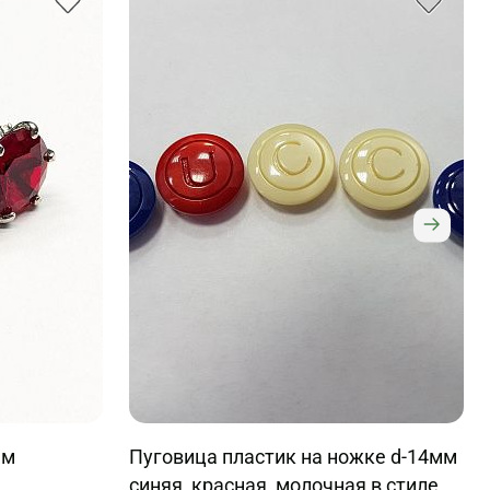
ем
Пуговица пластик на ножке d-14мм
синяя, красная, молочная в стиле