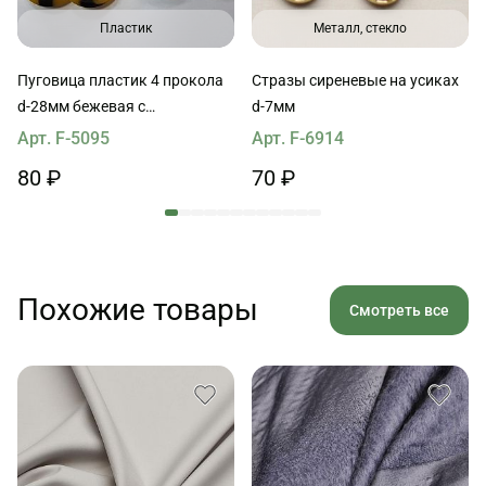
Пластик
Металл, стекло
Пуговица пластик 4 прокола
Стразы сиреневые на усиках
d-28мм бежевая с
d-7мм
вкраплениями
Арт. F-5095
Арт. F-6914
80 ₽
70 ₽
Похожие товары
Смотреть все