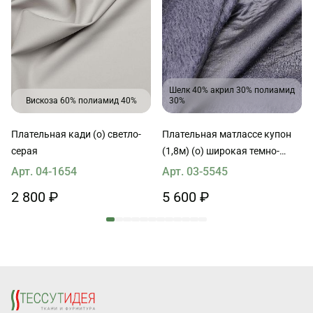
Шелк 40% акрил 30% полиамид
Вискоза 60% полиамид 40%
30%
Плательная кади (о) светло-
Плательная матлассе купон
серая
(1,8м) (о) широкая темно-
серая полоса с ворсом Armani
Арт. 04-1654
Арт. 03-5545
2 800 ₽
5 600 ₽