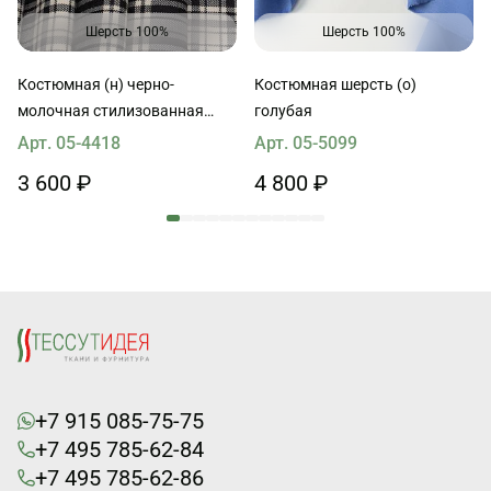
Шерсть 100%
Шерсть 100%
Костюмная (н) черно-
Костюмная шерсть (о)
молочная стилизованная
голубая
клетка
Арт. 05-4418
Арт. 05-5099
3 600 ₽
4 800 ₽
+7 915 085-75-75
+7 495 785-62-84
+7 495 785-62-86