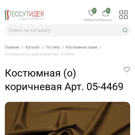
0
0
Избранное
Корзина
Главная
/
Каталог
/
По типу
/
Костюмные ткани
/
Костюмная (о) коричневая Арт. 05-4469
Костюмная (о)
коричневая Арт. 05-4469