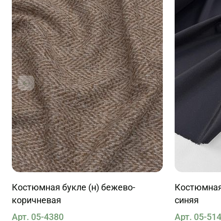
Костюмная букле (н) бежево-
Костюмная
коричневая
синяя
Арт. 05-4380
Арт. 05-51