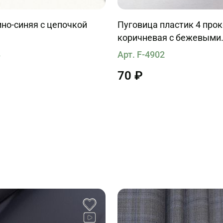
но-синяя с цепочкой
Пуговица пластик 4 про
коричневая с бежевыми
прожилками
8
Арт. F-4902
70 ₽