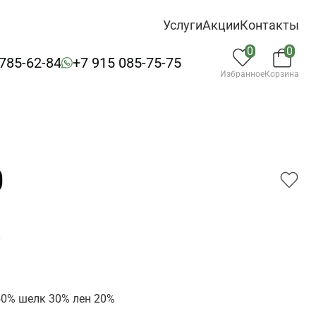
Услуги
Акции
Контакты
0
0
 785-62-84
+7 915 085-75-75
Избранное
Корзина
0
0
0% шелк 30% лен 20%