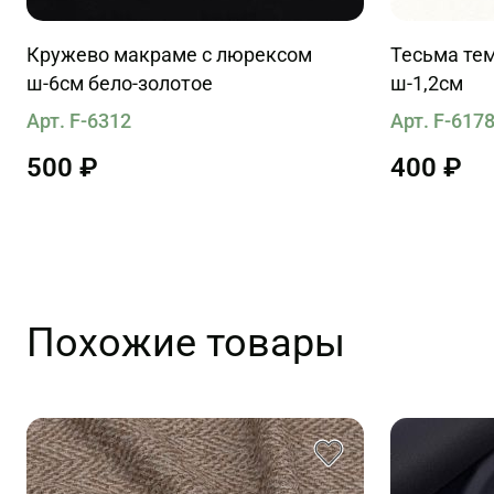
Кружево макраме с люрексом
Тесьма тем
ш-6см бело-золотое
ш-1,2см
Арт. F-6312
Арт. F-617
500 ₽
400 ₽
Похожие товары