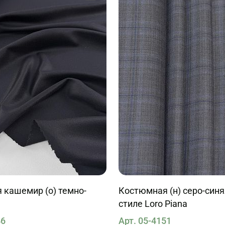
 кашемир (о) темно-
Костюмная (н) серо-синя
стиле Loro Piana
46
Арт. 05-4151