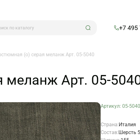
+7 495
остюмная (о) серая меланж Арт. 05-5040
я меланж Арт. 05-504
Артикул: 05-504
Страна:
Италия
Состав:
Шерсть 5