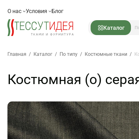
О нас
Условия
Блог
Каталог
Главная
/
Каталог
/
По типу
/
Костюмные ткани
/
К
Костюмная (о) сера