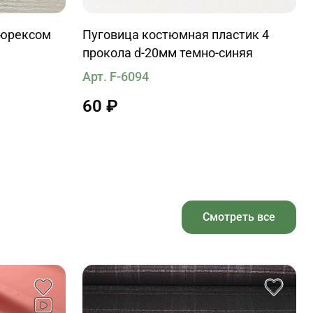
люрексом
Пуговица костюмная пластик 4
прокола d-20мм темно-синяя
Арт. F-6094
60 ₽
Смотреть все