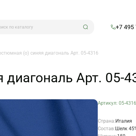
+7 495
остюмная (о) синяя диагональ Арт. 05-4316
 диагональ Арт. 05-4
Артикул: 05-431
Страна:
Италия
Состав:
Шелк 45