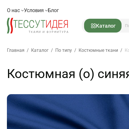
О нас
Условия
Блог
Каталог
Главная
/
Каталог
/
По типу
/
Костюмные ткани
/
К
Костюмная (о) синяя