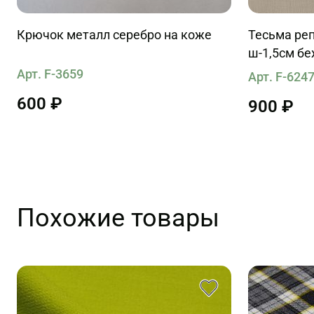
Крючок металл серебро на коже
Тесьма реп
ш-1,5см б
Арт. F-3659
Арт. F-624
600 ₽
900 ₽
Похожие товары