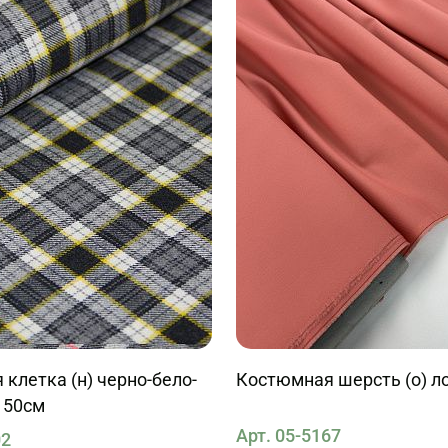
клетка (н) черно-бело-
Костюмная шерсть (о) л
150см
Арт. 05-5167
02