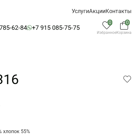
Услуги
Акции
Контакты
0
0
 785-62-84
+7 915 085-75-75
Избранное
Корзина
316
6
% хлопок 55%