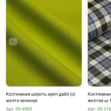
Костюмная шерсть креп дабл (о)
Костюмная 
желто-зеленая
желтая ш-
Арт. 05-4985
Арт. 05-21