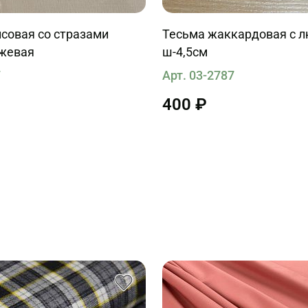
совая со стразами
Тесьма жаккардовая с 
ежевая
ш-4,5см
7
Арт. 03-2787
400 ₽