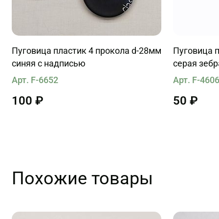
Пуговица пластик 4 прокола d-28мм
Пуговица п
синяя с надписью
серая зебр
Арт. F-6652
Арт. F-460
100 ₽
50 ₽
Похожие товары