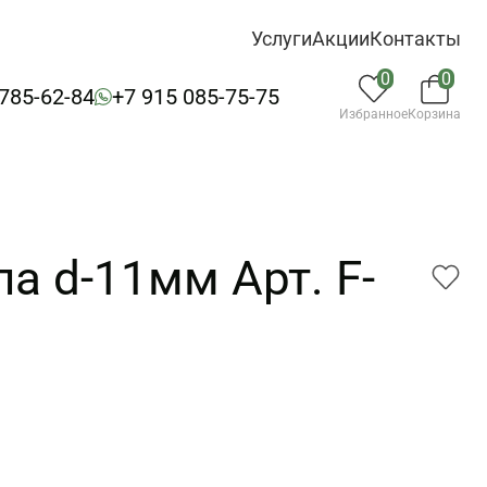
Услуги
Акции
Контакты
0
0
 785-62-84
+7 915 085-75-75
Избранное
Корзина
а d-11мм Арт. F-