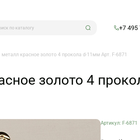
+7 495
 металл красное золото 4 прокола d-11мм Арт. F-6871
сное золото 4 прокол
Артикул: F-6871