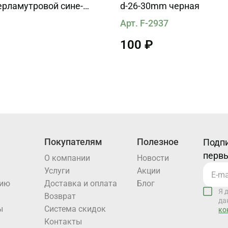
ерламутровой сине-
d-26-30mm черная
 вставкой
1
Арт. F-2937
100 ₽
Покупателям
Полезное
Подпи
первы
О компании
Новости
Услуги
Акции
нию
Доставка и оплата
Блог
Я 
Возврат
да
ы
Система скидок
ко
Контакты