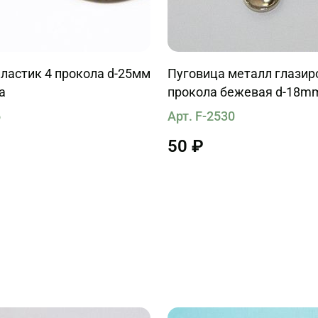
ластик 4 прокола d-25мм
Пуговица металл глазир
а
прокола бежевая d-18m
6
Арт. F-2530
50 ₽