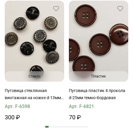
Стекло
Пластик
Пуговица стеклянная
Пуговица пластик 4 прокола
винтажная на ножке d-13мм
d-25мм темно-бордовая
черно-серебрянная
Арт. F-6598
Арт. F-6821
300 ₽
70 ₽