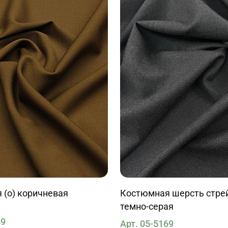
 (о) коричневая
Костюмная шерсть стрей
темно-серая
69
Арт. 05-5169