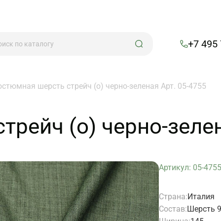
+7 495
остюмная шерсть стрейч (о) черно-зеленая Арт. 05-4755
рейч (о) черно-зелен
Артикул: 05-475
Страна:
Италия
Состав:
Шерсть 9