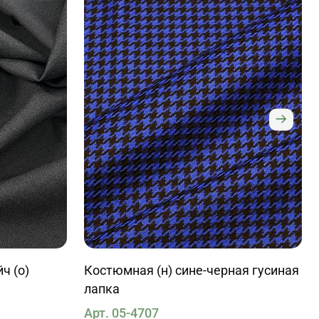
ч (о)
Костюмная (н) сине-черная гусиная
лапка
Арт. 05-4707