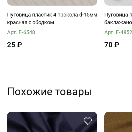
Пуговица пластик 4 прокола d-15мм
Пуговица п
красная с ободком
баклажано
Арт. F-6548
Арт. F-485
25 ₽
70 ₽
Похожие товары