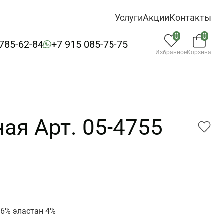
Услуги
Акции
Контакты
0
0
 785-62-84
+7 915 085-75-75
Избранное
Корзина
ая Арт. 05-4755
5
6% эластан 4%