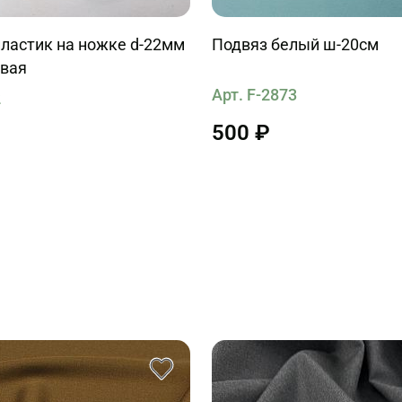
ластик на ножке d-22мм
Подвяз белый ш-20см
вая
Арт. F-2873
2
500 ₽