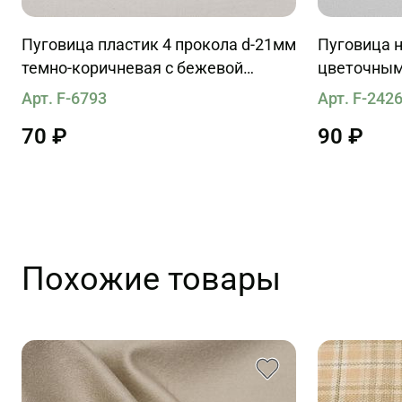
Пуговица пластик 4 прокола d-21мм
Пуговица н
темно-коричневая с бежевой
цветочным
полоской
Roberto Cav
Арт. F-6793
Арт. F-242
70 ₽
90 ₽
Похожие товары