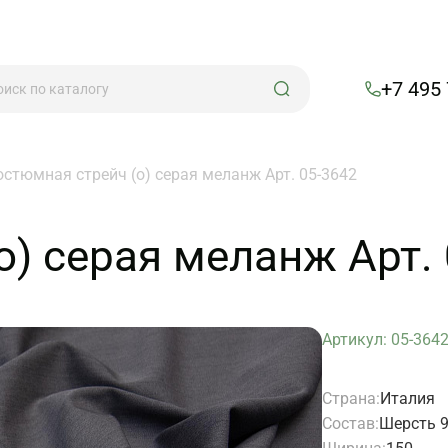
+7 495
остюмная стрейч (о) серая меланж Арт. 05-3642
о) серая меланж Арт.
Артикул: 05-364
Страна:
Италия
Состав:
Шерсть 9