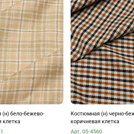
(н) бело-бежево-
Костюмная (н) черно-бе
я клетка
коричневая клетка
41
Арт. 05-4560