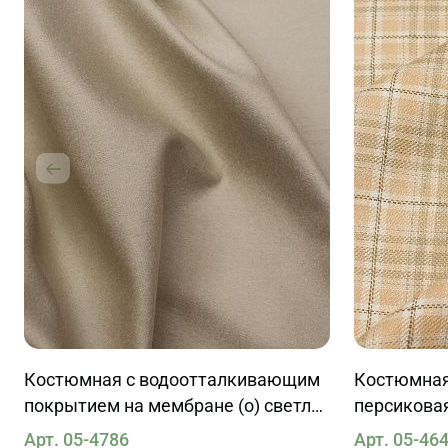
Костюмная с водоотталкивающим
Костюмная 
покрытием на мембране (о) светло-
персикова
бежевая
Арт. 05-4786
Арт. 05-46