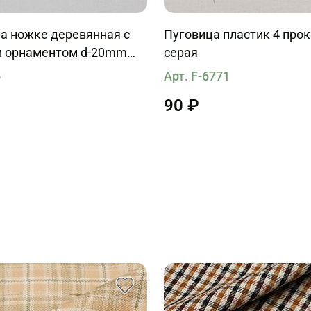
а ножке деревянная с
Пуговица пластик 4 про
 орнаментом d-20mm
серая
alli
6
Арт. F-6771
90 ₽