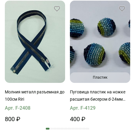
Пластик
Молния металл разъемная до
Пуговица пластик на ножке
100см Riri
расшитая бисером d-24мм
сине-зеленая
Арт. F-2408
Арт. F-4129
800 ₽
400 ₽