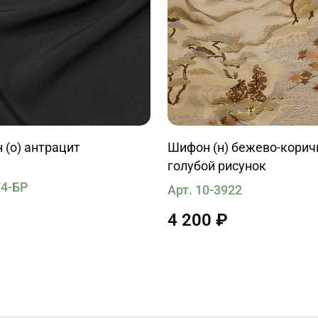
 (о) антрацит
Шифон (н) бежево-корич
голубой рисунок
74-БР
Арт. 10-3922
4 200 ₽