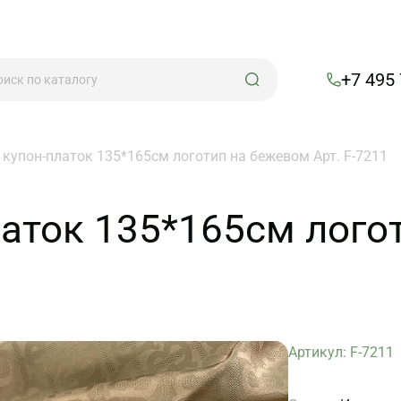
+7 495
купон-платок 135*165см логотип на бежевом Арт. F-7211
аток 135*165см лого
Артикул: F-7211