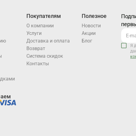
Покупателям
Полезное
Подпи
первы
О компании
Новости
Услуги
Акции
нию
Доставка и оплата
Блог
Я 
Возврат
да
ы
Система скидок
ко
Контакты
идками
маем