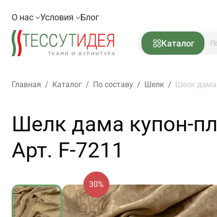
О нас
Условия
Блог
Каталог
Главная
/
Каталог
/
По составу
/
Шелк
/
Шелк дама 
Шелк дама купон-пл
Арт. F-7211
30%