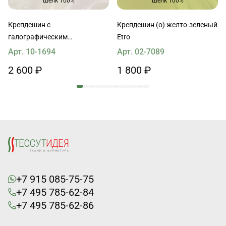
Шелк 100%
Шелк 100%
Крепдешин с
Крепдешин (о) желто-зеленый
галографическим
Etro
напылением (о) молочный
Арт. 10-1694
Арт. 02-7089
2 600 ₽
1 800 ₽
+7 915 085-75-75
+7 495 785-62-84
+7 495 785-62-86