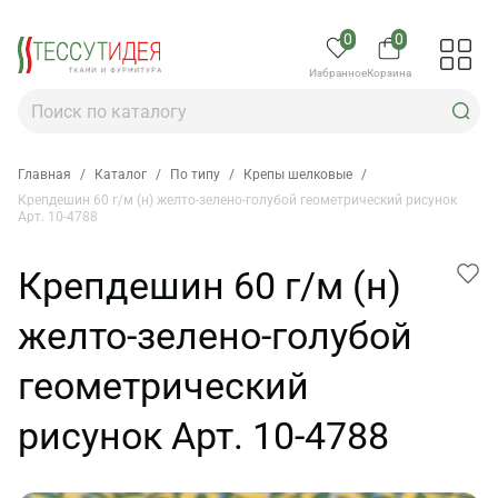
0
0
Избранное
Корзина
Главная
/
Каталог
/
По типу
/
Крепы шелковые
/
Крепдешин 60 г/м (н) желто-зелено-голубой геометрический рисунок
Арт. 10-4788
Крепдешин 60 г/м (н)
желто-зелено-голубой
геометрический
рисунок Арт. 10-4788