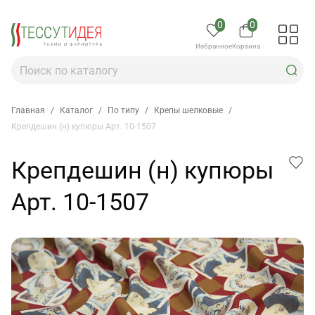
0
0
Избранное
Корзина
Главная
/
Каталог
/
По типу
/
Крепы шелковые
/
Крепдешин (н) купюры Арт. 10-1507
Крепдешин (н) купюры
Арт. 10-1507