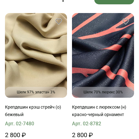
Шелк 97% эластан 3%
Шелк 70% люрекс 30%
Крепдешин крэш стрейч (о)
Крепдешин с люрексом (н)
бежевый
красно-черный орнамент
Арт. 02-7480
Арт. 02-8782
2 800 ₽
2 800 ₽