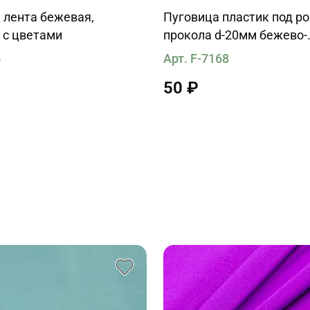
 лента бежевая,
Пуговица пластик под ро
 с цветами
прокола d-20мм бежево-
коричневая
5
Арт. F-7168
50 ₽