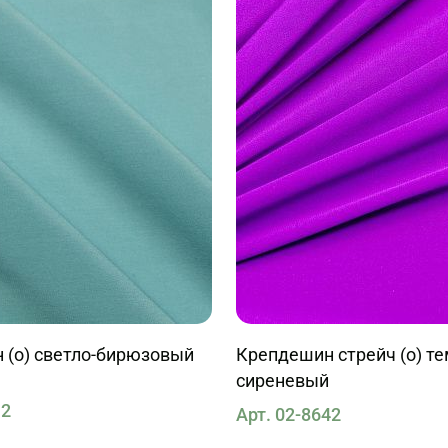
 (о) светло-бирюзовый
Крепдешин стрейч (о) те
сиреневый
12
Арт. 02-8642