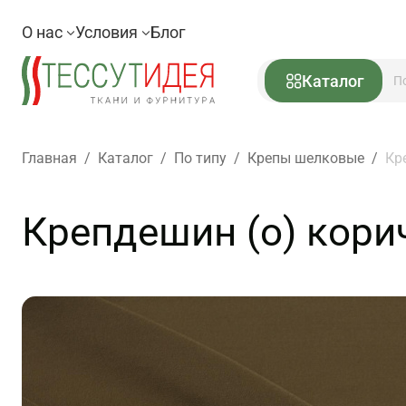
О нас
Условия
Блог
Каталог
Главная
/
Каталог
/
По типу
/
Крепы шелковые
/
Кр
Крепдешин (о) кори