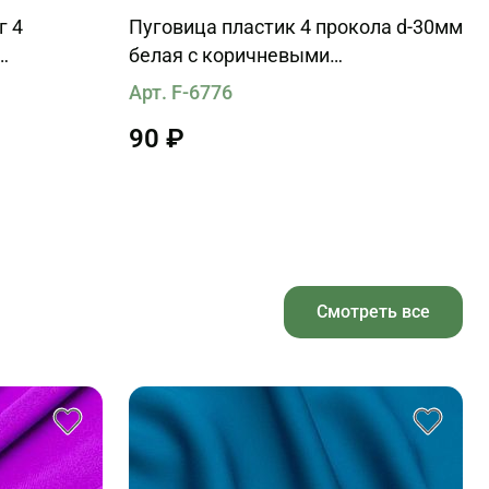
г 4
Пуговица пластик 4 прокола d-30мм
белая с коричневыми
вкраплениями
Арт. F-6776
90 ₽
Смотреть все