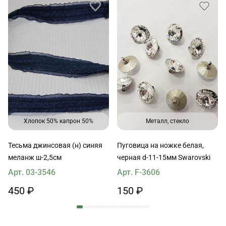
Хлопок 50% капрон 50%
Металл, стекло
Тесьма джинсовая (н) синяя
Пуговица на ножке белая,
меланж ш-2,5см
черная d-11-15мм Swarovski
Арт. 03-3546
Арт. F-3606
450 ₽
150 ₽