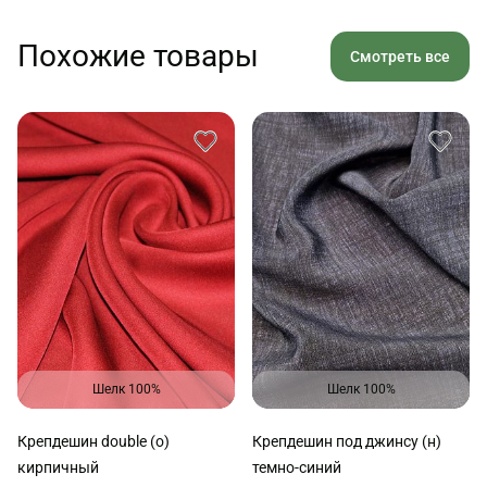
Похожие товары
Смотреть все
Шелк 100%
Шелк 100%
Крепдешин double (о)
Крепдешин под джинсу (н)
кирпичный
темно-синий