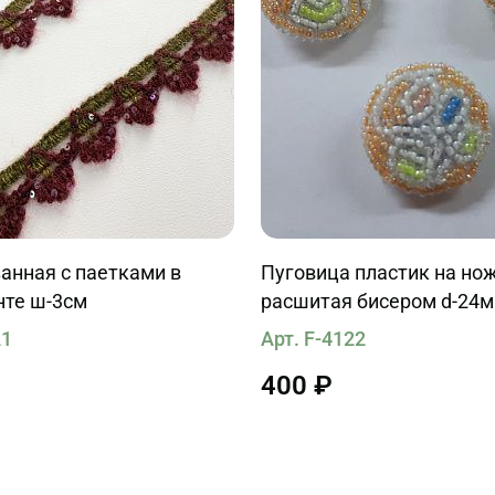
анная с паетками в
Пуговица пластик на но
нте ш-3см
расшитая бисером d-24
21
Арт. F-4122
400 ₽