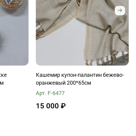
жке
Кашемир купон-палантин бежево-
мм
оранжевый 200*65см
Арт. F-6477
15 000 ₽