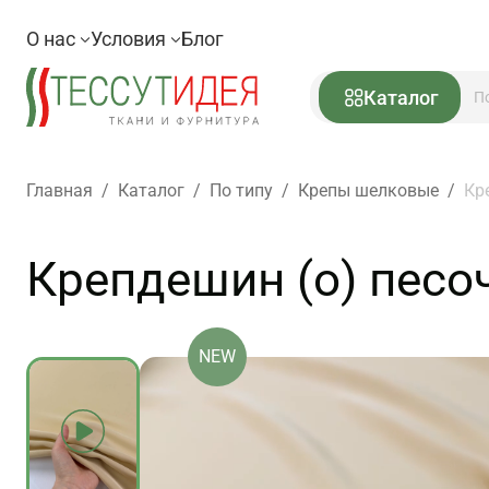
О нас
Условия
Блог
Каталог
Главная
/
Каталог
/
По типу
/
Крепы шелковые
/
Кр
Крепдешин (о) песо
NEW