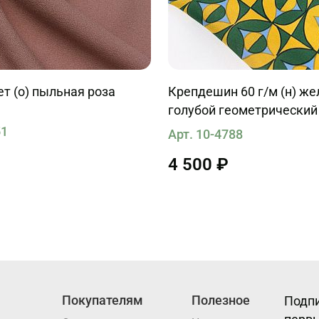
т (о) пыльная роза
Крепдешин 60 г/м (н) же
голубой геометрический
51
Арт. 10-4788
4 500 ₽
Покупателям
Полезное
Подпи