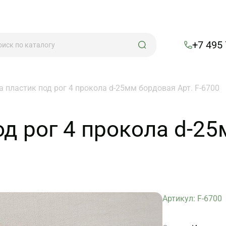
+7 495
а пластик под рог 4 прокола d-25мм бордовая Арт. F-6700
од рог 4 прокола d-25
Артикул: F-6700