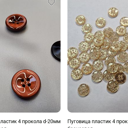
ластик 4 прокола d-20мм
Пуговица пластик 4 про