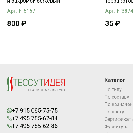
и бахромой бежевый
терракото
Арт. F-6157
Арт. F-387
800 ₽
35 ₽
Каталог
По типу
По составу
По назначе
+7 915 085-75-75
По цвету
+7 495 785-62-84
Cертификат
+7 495 785-62-86
Фурнитура