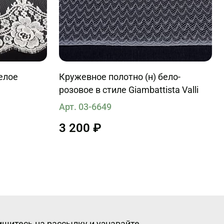
елое
Кружевное полотно (н) бело-
розовое в стиле Giambattista Valli
Арт. 03-6649
3 200 ₽
шитесь на рассылку и узнавайте