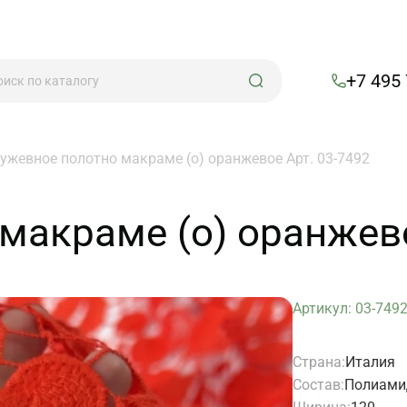
+7 495
ужевное полотно макраме (о) оранжевое Арт. 03-7492
макраме (о) оранжево
Артикул: 03-749
Страна:
Италия
Состав:
Полиами