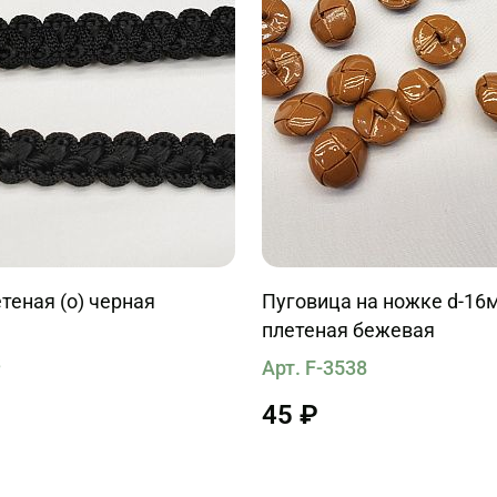
теная (о) черная
Пуговица на ножке d-16мм
плетеная бежевая
3
Арт. F-3538
45 ₽