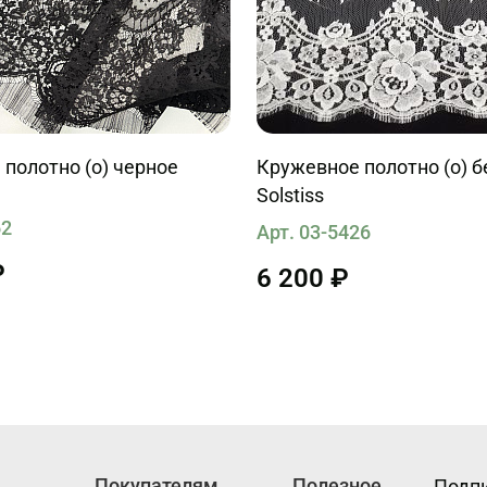
полотно (о) черное
Кружевное полотно (о) б
Solstiss
62
Арт. 03-5426
₽
6 200 ₽
Покупателям
Полезное
Подпи