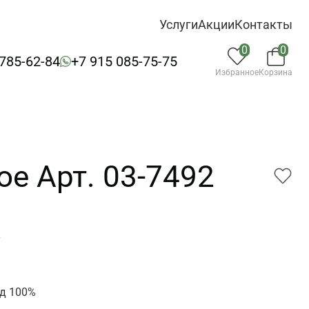
Услуги
Акции
Контакты
0
0
 785-62-84
+7 915 085-75-75
Избранное
Корзина
е Арт. 03-7492
2
д 100%