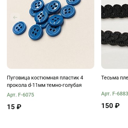
Пуговица костюмная пластик 4
Тесьма пле
прокола d-11мм темно-голубая
Арт. F-688
Арт. F-6075
150 ₽
15 ₽