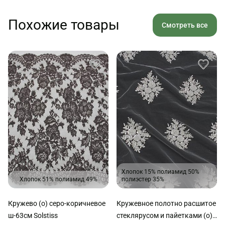
Похожие товары
Смотреть все
Хлопок 15% полиамид 50%
Хлопок 51% полиамид 49%
полиэстер 35%
Кружево (о) серо-коричневое
Кружевное полотно расшитое
ш-63см Solstiss
стеклярусом и пайетками (о)