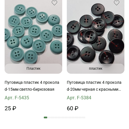
Пластик
пластик
Пуговица пластик 4 прокола
Пуговица пластик 4 прокола
d-15мм светло-бирюзовая
d-20мм черная с красными
вкраплениями
Арт. F-5435
Арт. F-5384
25 ₽
60 ₽