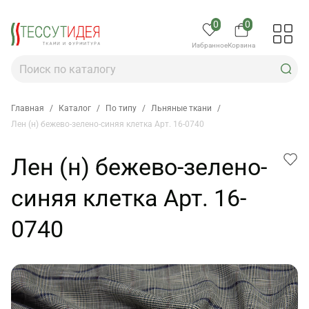
0
0
Избранное
Корзина
Главная
/
Каталог
/
По типу
/
Льняные ткани
/
Лен (н) бежево-зелено-синяя клетка Арт. 16-0740
Лен (н) бежево-зелено-
синяя клетка Арт. 16-
0740