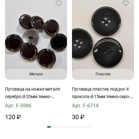
Металл
Пластик
Пуговица на ножке металл
Пуговица пластик под рог 4
серебро d-20мм темно-
прокола d-15мм темно-серо-
коричневая с бежевым
голубая
Арт. F-5986
Арт. F-6714
ободком
120 ₽
30 ₽