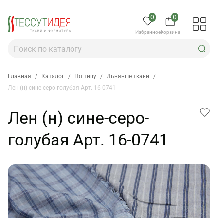
0
0
Избранное
Корзина
Главная
/
Каталог
/
По типу
/
Льняные ткани
/
Лен (н) сине-серо-голубая Арт. 16-0741
Лен (н) сине-серо-
голубая Арт. 16-0741